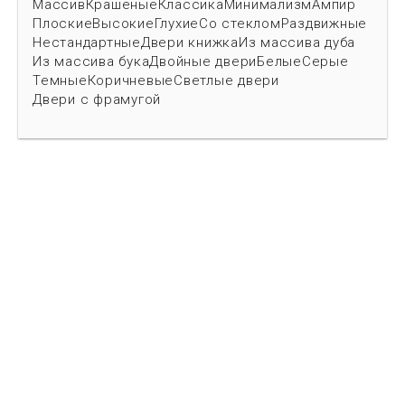
Массив
Крашеные
Классика
Минимализм
Ампир
Плоские
Высокие
Глухие
Со стеклом
Раздвижные
Нестандартные
Двери книжка
Из массива дуба
Из массива бука
Двойные двери
Белые
Серые
Темные
Коричневые
Светлые двери
Двери с фрамугой