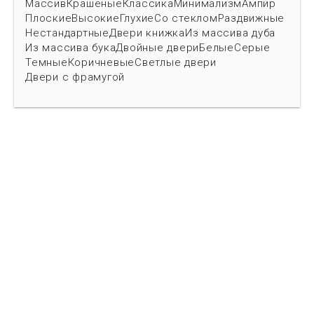
Массив
Крашеные
Классика
Минимализм
Ампир
Плоские
Высокие
Глухие
Со стеклом
Раздвижные
Нестандартные
Двери книжка
Из массива дуба
Из массива бука
Двойные двери
Белые
Серые
Темные
Коричневые
Светлые двери
Двери с фрамугой