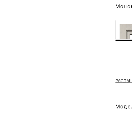
Моно
РАСПА
Модел