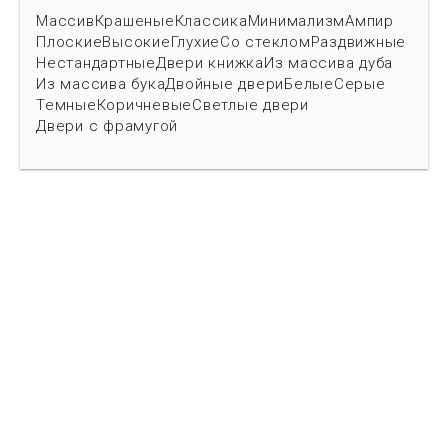
Массив
Крашеные
Классика
Минимализм
Ампир
Плоские
Высокие
Глухие
Со стеклом
Раздвижные
Нестандартные
Двери книжка
Из массива дуба
Из массива бука
Двойные двери
Белые
Серые
Темные
Коричневые
Светлые двери
Двери с фрамугой