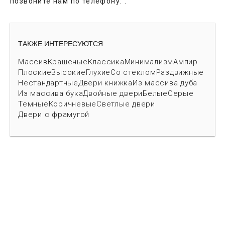
позвоните нам по телефону:
.
ТАКЖЕ ИНТЕРЕСУЮТСЯ
Массив
Крашеные
Классика
Минимализм
Ампир
Плоские
Высокие
Глухие
Со стеклом
Раздвижные
Нестандартные
Двери книжка
Из массива дуба
Из массива бука
Двойные двери
Белые
Серые
Темные
Коричневые
Светлые двери
Двери с фрамугой