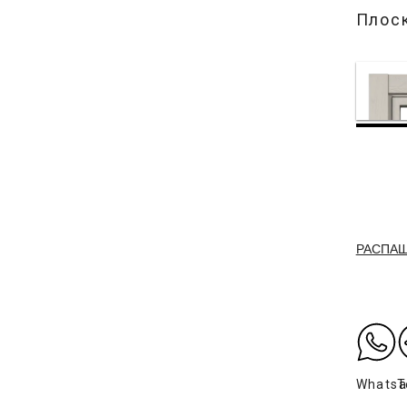
Плос
РАСПА
Whats
T