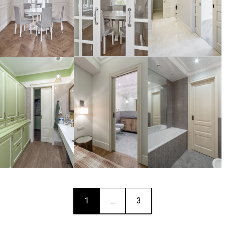
1
...
3