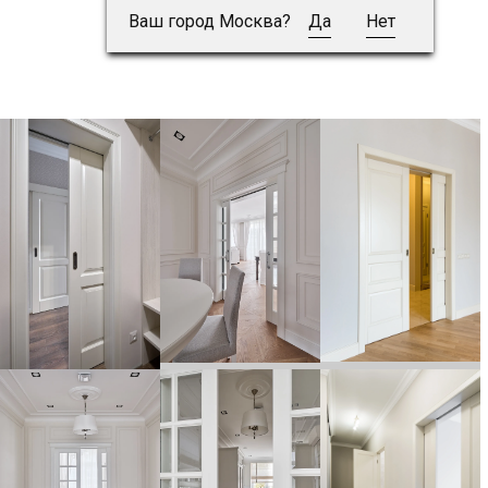
ПЕНАЛ
Ваш город Москва?
Да
Нет