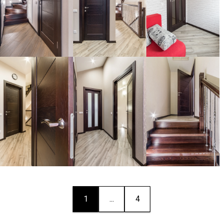
1
...
4