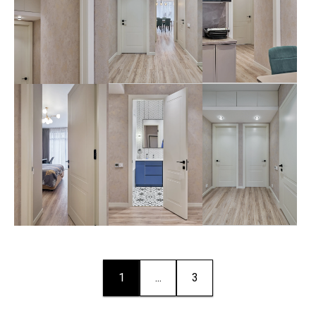
1
...
3