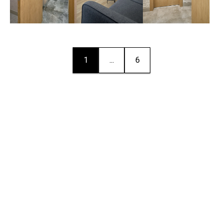
1
...
6