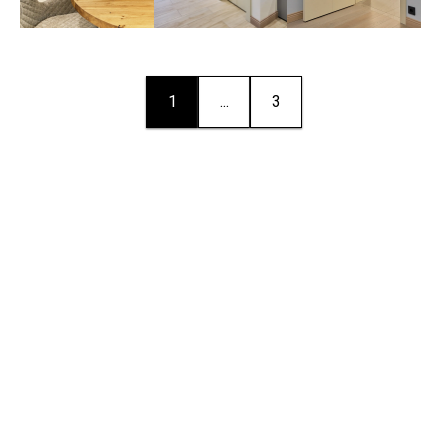
1
...
3