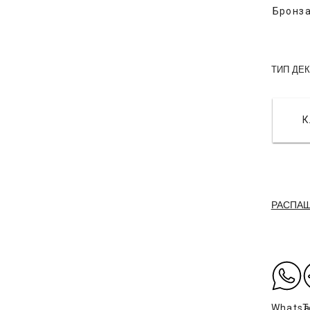
Бронз
ТИП ДЕ
К
РАСПА
Whats
T