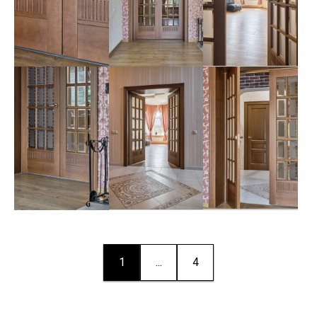
1
...
4