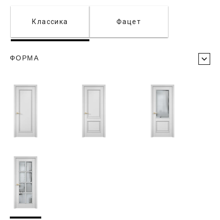
Классика
Фацет
ФОРМА