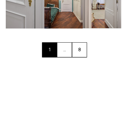
1
...
8