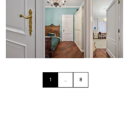
1
...
8