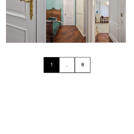
1
...
8