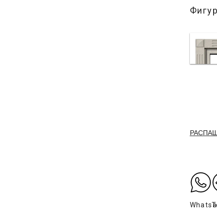
Фигу
РАСПА
Whats
T