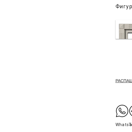
Фигу
РАСПА
Whats
T