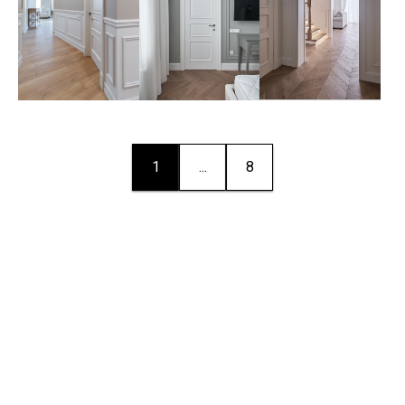
1
...
8