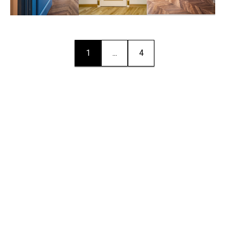
1
...
4