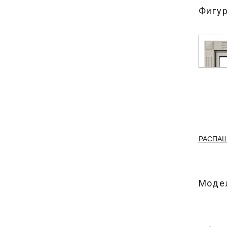
Фигу
РАСПА
Модел