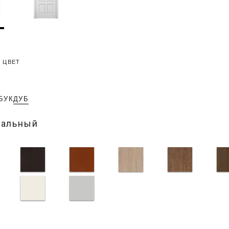
 ЦВЕТ
БУК
ДУБ
ральный