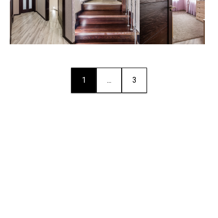
1
...
3