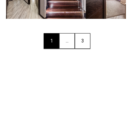
1
...
3