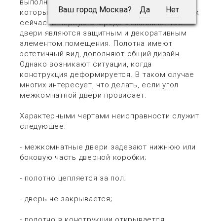
выполняют различные важные функции, без
Ваш город Москва?
Да
Нет
которых жизнь была бы не так комфортна, как
сейчас. В первую очередь межкомнатные
двери являются защитным и декоративным
элементом помещения. Полотна имеют
эстетичный вид, дополняют общий дизайн.
Однако возникают ситуации, когда
конструкция деформируется. В таком случае
многих интересует, что делать, если угол
межкомнатной двери провисает.
Характерными чертами неисправности служит
следующее:
- межкомнатные двери задевают нижнюю или
боковую часть дверной коробки;
- полотно цепляется за пол;
- дверь не закрывается;
- полотно в конструкции открывается